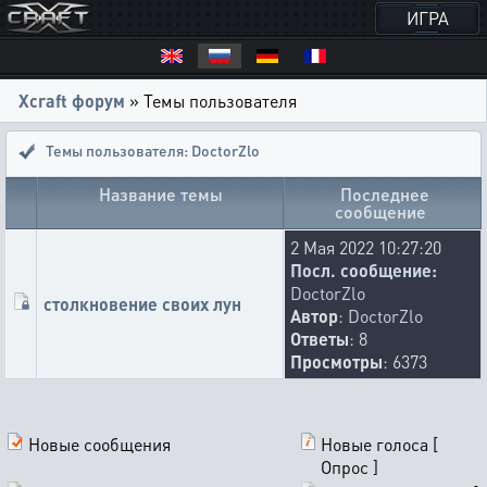
ИГРА
Xcraft форум
» Темы пользователя
Темы пользователя: DoctorZlo
Название темы
Последнее
сообщение
2 Мая 2022 10:27:20
Посл. сообщение:
DoctorZlo
столкновение своих лун
Автор
:
DoctorZlo
Ответы
: 8
Просмотры
: 6373
Новые сообщения
Новые голоса [
Опрос ]