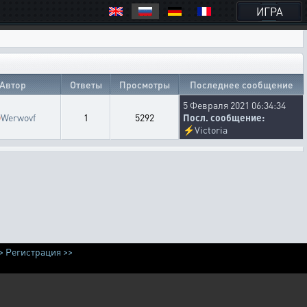
ИГРА
Автор
Ответы
Просмотры
Последнее сообщение
5 Февраля 2021 06:34:34
♉
Werwovf
1
5292
Посл. сообщение:
⚡
Victoria
>
Регистрация >>