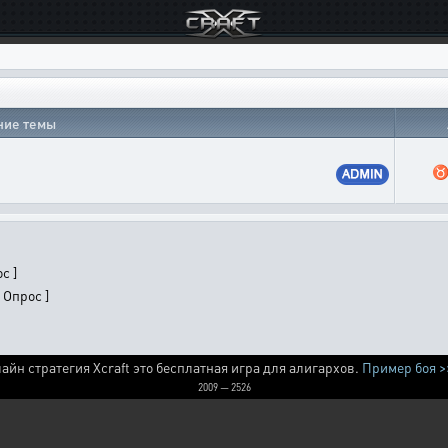
ние темы
с ]
 Опрос ]
айн стратегия Xcraft это бесплатная игра для алигархов.
Пример боя >
2009 — 2526