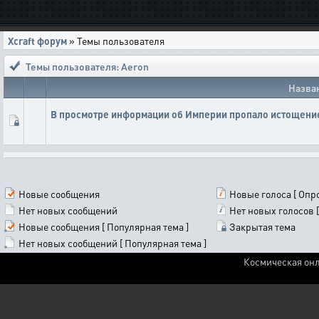
Xcraft форум
» Темы пользователя
Темы пользователя: Aeron
Назва
В просмотре информации об Империи пропало истощение
Новые сообщения
Новые голоса [ Опро
Нет новых сообщений
Нет новых голосов [
Новые сообщения [ Популярная тема ]
Закрытая тема
Нет новых сообщений [ Популярная тема ]
Космическая онл