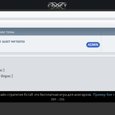
ние темы
 шахт металла
с ]
 Опрос ]
айн стратегия Xcraft это бесплатная игра для алигархов.
Пример боя >
2009 — 2526