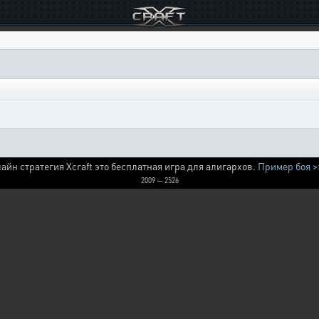
айн стратегия Xcraft это бесплатная игра для алигархов.
Пример боя >
2009 — 2526