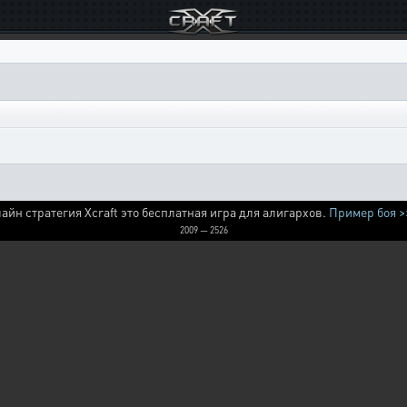
айн стратегия Xcraft это бесплатная игра для алигархов.
Пример боя >
2009 — 2526