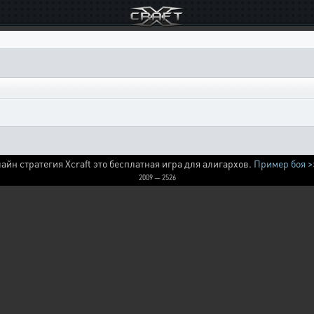
айн стратегия Xcraft это бесплатная игра для алигархов.
Пример боя >
2009 — 2526