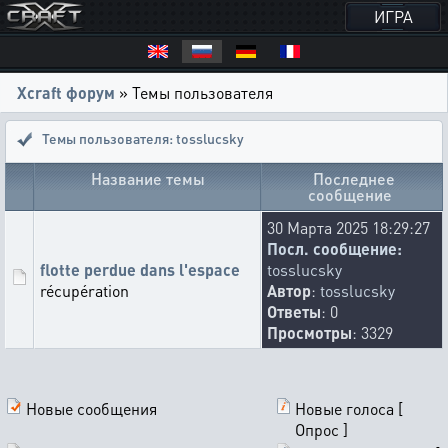
ИГРА
Xcraft форум
» Темы пользователя
Темы пользователя: tosslucsky
Название темы
Последнее
сообщение
30 Марта 2025 18:29:27
Посл. сообщение:
flotte perdue dans l'espace
tosslucsky
récupération
Автор
:
tosslucsky
Ответы
: 0
Просмотры
: 3329
Новые сообщения
Новые голоса [
Опрос ]