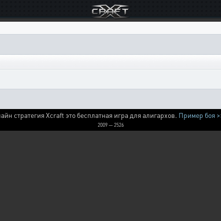
айн стратегия Xcraft это бесплатная игра для алигархов.
Пример боя >
2009 — 2526