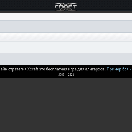
айн стратегия Xcraft это бесплатная игра для алигархов.
Пример боя >
2009 — 2526