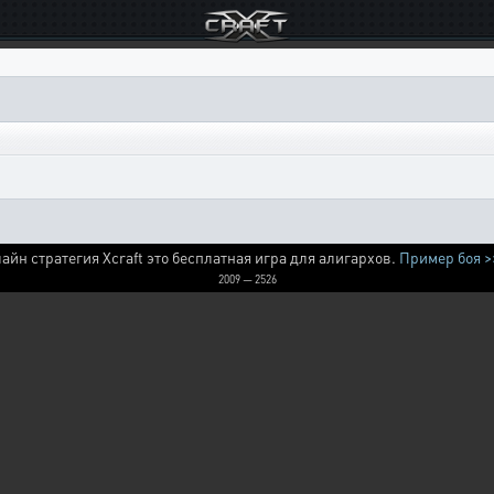
айн стратегия Xcraft это бесплатная игра для алигархов.
Пример боя >
2009 — 2526