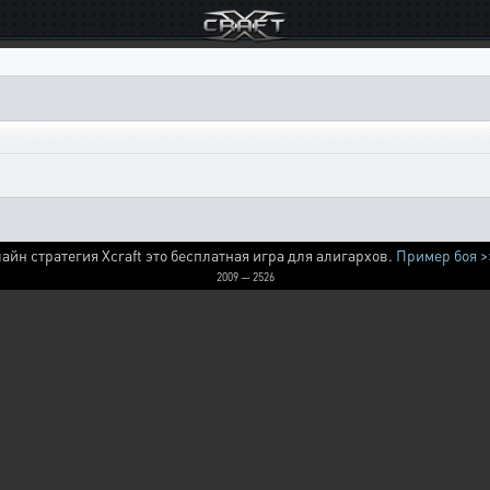
айн стратегия Xcraft это бесплатная игра для алигархов.
Пример боя >
2009 — 2526