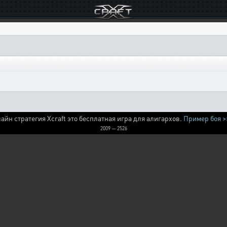
айн стратегия Xcraft это бесплатная игра для алигархов.
Пример боя >
2009 — 2526