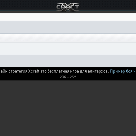
айн стратегия Xcraft это бесплатная игра для алигархов.
Пример боя >
2009 — 2526