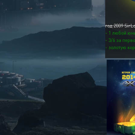
год 2009 SirL
- 1 любой юн
- 3/6 за перв
- золотую кор