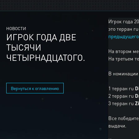
Игрок года 2
НОВОСТИ
это терран r
ИГРОК ГОДА ДВЕ
предыдущего
ТЫСЯЧИ
На втором м
ЧЕТЫРНАДЦАТОГО.
На третьем т
В номинации 
1 терран ru
D
Вернуться к оглавлению
2 терран ru
D
3 терран ru
Z
Все победите
выдачи.