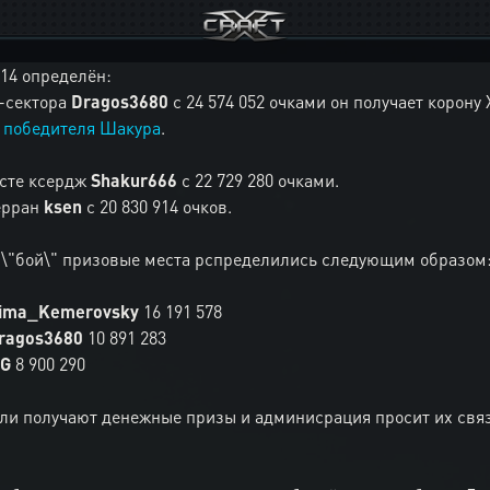
014 определён:
u-сектора
Dragos3680
с 24 574 052 очками он получает корону 
 победителя Шакура
.
есте ксердж
Shakur666
с 22 729 280 очками.
ерран
ksen
с 20 830 914 очков.
\"бой\" призовые места рспределились следующим образом
ima_Kemerovsky
16 191 578
ragos3680
10 891 283
iG
8 900 290
ли получают денежные призы и админисрация просит их связ