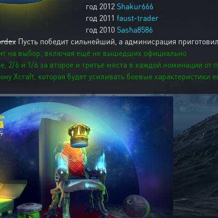
год 2012
Shakur666
год 2011
faust-trader
год 2010
Sasha8586
ordex
Пусть победит сильнейший, а админисрация приготови
ит на выбор, включая ещё не вышедших официально
ое, 2/6 и 1/6 за второе и третье места в каждой номинации от
ону Xcraft, которая будет усиливать боевые характеристики е