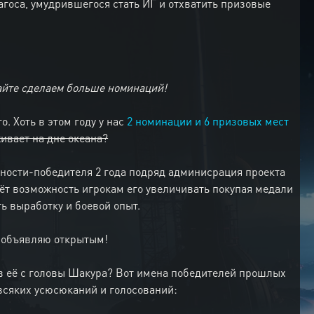
агоса, умудрившегося стать ИГ и отхватить призовые
айте сделаем больше номинаций!
. Хоть в этом году у нас
2 номинации и 6 призовых мест
ивает на дне океана?
ичности-победителя 2 года подряд админисрация проекта
аёт возможность игрокам его увеличивать покупая медали
ь выработку и боевой опыт.
" объявляю открытым!
вав её с головы Шакура? Вот имена победителей прошлых
 всяких усюсюканий и голосований: