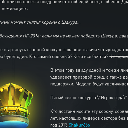
аботчиков проекта поздравляет с победой всех, особенно Др
х номинациях.
ятный момент снятия короны с Шакура...
бсуждения ИГ-2014: если мы не можем победить Шакура, дав
е стартануть главный конкурс года две тысячи четырнадцатого
ра будет один. Кто самый сильный? Кого все боятся?
Кто прож
В этом году ввиду одной и той же л
удваивает призовой фонд, а также д
поддержки. Медали будут увеличиват
Пятый сезон конкурса \"Игрок года\
Кто достоин носить эту корону, сор
лет, настоящих лидеров сектора без
год 2013
Shakur666