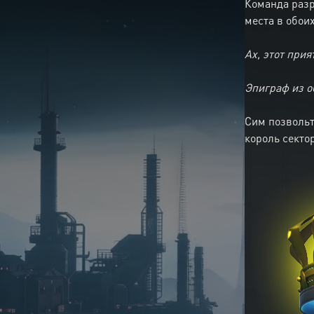
Команда разр
места в обои
Ах, этот при
Эпиграф из о
Сим позвольт
король секто