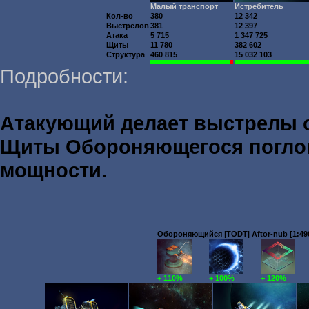
Малый транспорт
Истребитель
Кол-во
380
12 342
Выстрелов
381
12 397
Атака
5 715
1 347 725
Щиты
11 780
382 602
Структура
460 815
15 032 103
Подробности:
Атакующий делает выстрелы
Щиты Обороняющегося погл
мощности.
Обороняющийся |TODT| Aftor-nub [1:490
+ 110%
+ 100%
+ 120%