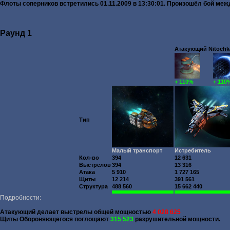
Флоты соперников встретились 01.11.2009 в 13:30:01. Произошёл бой м
Раунд 1
Атакующий Nitochka
+ 110%
+ 110
Тип
Малый транспорт
Истребитель
Кол-во
394
12 631
Выстрелов
394
13 316
Атака
5 910
1 727 165
Щиты
12 214
391 561
Структура
488 560
15 662 440
Подробности:
Атакующий делает выстрелы общей мощностью
4 028 625
Щиты Обороняющегося поглощают
315 523
разрушительной мощности.