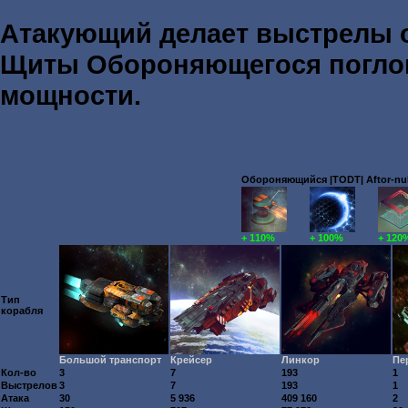
Атакующий делает выстрелы
Щиты Обороняющегося погл
мощности.
Обороняющийся |TODT| Aftor-nub
+ 110%
+ 100%
+ 120
Тип
корабля
Большой транспорт
Крейсер
Линкор
Пе
Кол-во
3
7
193
1
Выстрелов
3
7
193
1
Атака
30
5 936
409 160
2