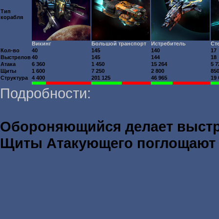
Тип
корабля
Викинг
Большой транспорт
Истребитель
Ст
Кол-во
40
145
140
17
Выстрелов
40
145
144
18
Атака
6 360
1 450
15 264
5 7
Щиты
1 600
7 250
2 800
85
Структура
4 400
201 125
46 965
19 
Подробности:
Обороняющийся делает выст
Щиты Атакующего поглощаю