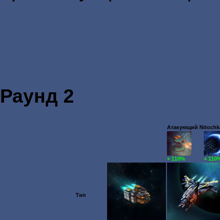
Раунд 2
Атакующий Nitochka
+ 110%
+ 110
Тип