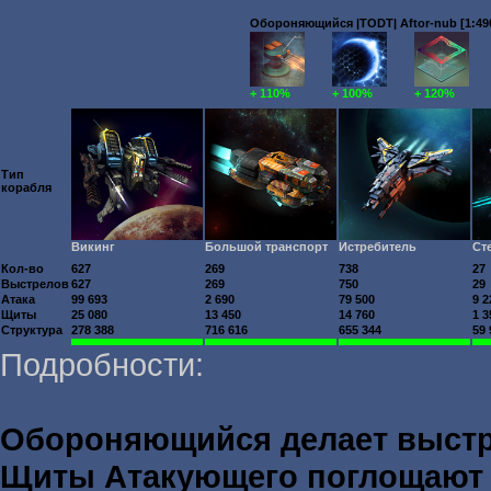
Обороняющийся |TODT| Aftor-nub [1:490
+ 110%
+ 100%
+ 120%
Тип
корабля
Викинг
Большой транспорт
Истребитель
Ст
Кол-во
627
269
738
27
Выстрелов
627
269
750
29
Атака
99 693
2 690
79 500
9 2
Щиты
25 080
13 450
14 760
1 3
Структура
278 388
716 616
655 344
59 
Подробности:
Обороняющийся делает выст
Щиты Атакующего поглощаю