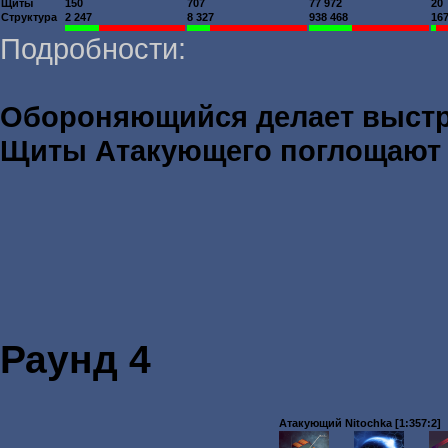
Щиты
150
707
77 972
20
Структура
2 247
8 327
938 468
16
Подробности:
Обороняющийся делает выст
Щиты Атакующего поглощаю
Раунд 4
Атакующий Nitochka [1:357:2]