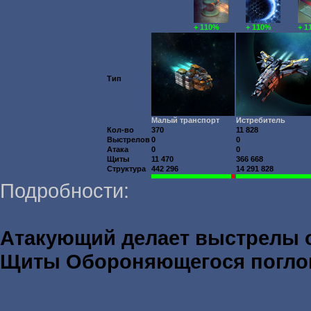
+ 110%
+ 110%
+ 1
Тип
Малый транспорт
Истребитель
Кол-во
370
11 828
Выстрелов
0
0
Атака
0
0
Щиты
11 470
366 668
Структура
442 296
14 291 828
Подробности:
Атакующий делает выстрелы
Щиты Обороняющегося погл