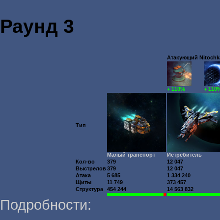
Раунд 3
Атакующий Nitochka
+ 110%
+ 110
Тип
Малый транспорт
Истребитель
Кол-во
379
12 047
Выстрелов
379
12 047
Атака
5 685
1 334 240
Щиты
11 749
373 457
Структура
454 244
14 563 832
Подробности: