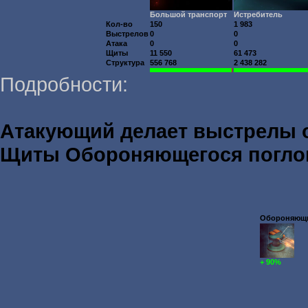
Большой транспорт
Истребитель
Кол-во
150
1 983
Выстрелов
0
0
Атака
0
0
Щиты
11 550
61 473
Структура
556 768
2 438 282
Подробности:
Атакующий делает выстрелы
Щиты Обороняющегося погл
Обороняющий
+ 90%