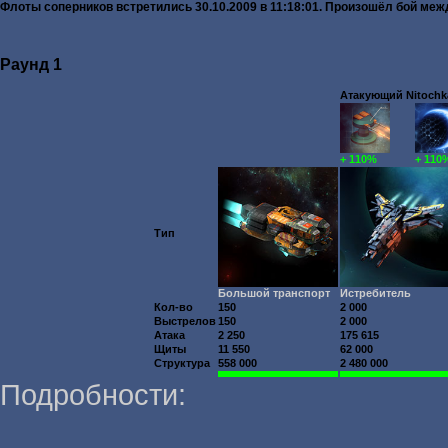
Флоты соперников встретились 30.10.2009 в 11:18:01. Произошёл бой м
Раунд 1
Атакующий Nitochka
+ 110%
+ 110
Тип
Большой транспорт
Истребитель
Кол-во
150
2 000
Выстрелов
150
2 000
Атака
2 250
175 615
Щиты
11 550
62 000
Структура
558 000
2 480 000
Подробности: