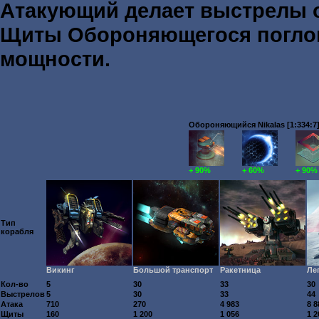
Атакующий делает выстрелы
Щиты Обороняющегося погл
мощности.
Обороняющийся Nikalas [1:334:7
+ 90%
+ 60%
+ 90%
Тип
корабля
Викинг
Большой транспорт
Ракетница
Ле
Кол-во
5
30
33
30
Выстрелов
5
30
33
44
Атака
710
270
4 983
8 8
Щиты
160
1 200
1 056
1 2