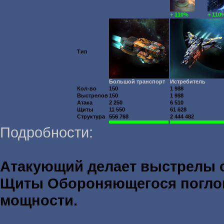
+ 110%
+ 110
Тип
Большой транспорт
Истребитель
Кол-во
150
1 988
Выстрелов
150
1 988
Атака
2 250
6 510
Щиты
11 550
61 628
Структура
556 768
2 444 482
Подробности:
Атакующий делает выстрелы
Щиты Обороняющегося погл
мощности.