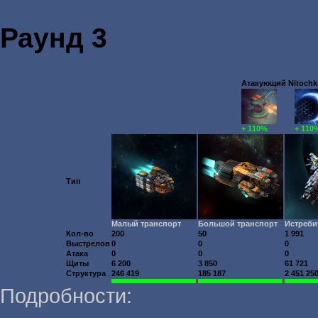
Раунд 3
Атакующий Nitochka
+ 110%
+ 110
Тип
Малый транспорт
Большой транспорт
Истреби
Кол-во
200
50
1 991
Выстрелов
0
0
0
Атака
0
0
0
Щиты
6 200
3 850
61 721
Структура
246 419
185 187
2 451 25
Подробности: