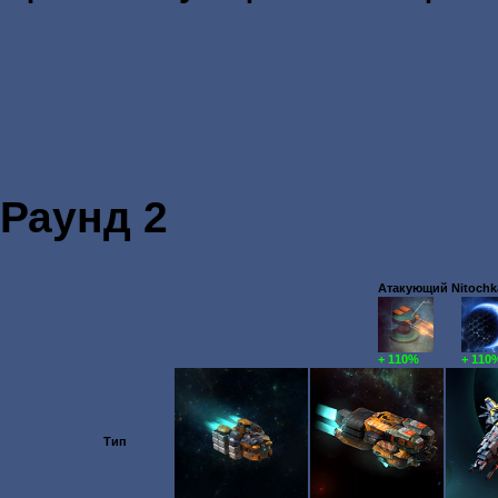
Раунд 2
Атакующий Nitochka
+ 110%
+ 110
Тип