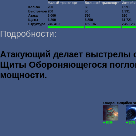
Малый транспорт
Большой транспорт
Истреби
Кол-во
200
50
1 991
Выстрелов
200
50
1 991
Атака
3 000
750
620
Щиты
6 200
3 850
61 721
Структура
246 419
185 187
2 451 25
Подробности:
Атакующий делает выстрелы
Щиты Обороняющегося погл
мощности.
Обороняющийся Nika
+ 90%
+ 60%