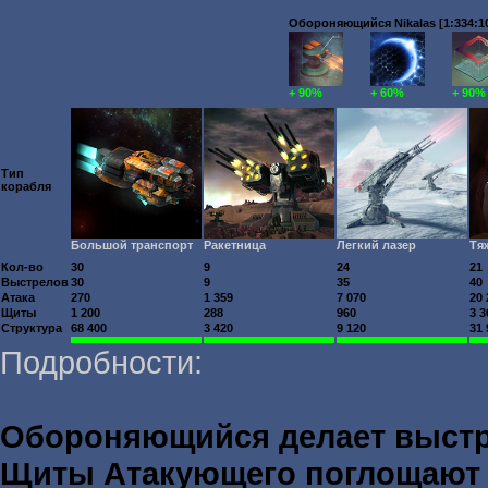
Обороняющийся Nikalas [1:334:1
+ 90%
+ 60%
+ 90%
Тип
корабля
Большой транспорт
Ракетница
Легкий лазер
Тя
Кол-во
30
9
24
21
Выстрелов
30
9
35
40
Атака
270
1 359
7 070
20 
Щиты
1 200
288
960
3 3
Структура
68 400
3 420
9 120
31 
Подробности:
Обороняющийся делает выст
Щиты Атакующего поглощаю