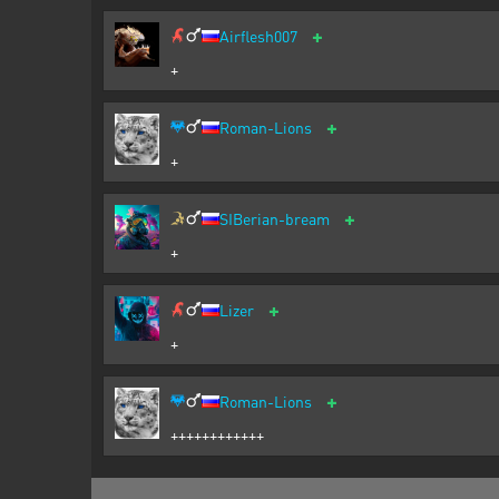
+
Airflesh007
+
+
Roman-Lions
+
+
SIBerian-bream
+
+
Lizer
+
+
Roman-Lions
++++++++++++