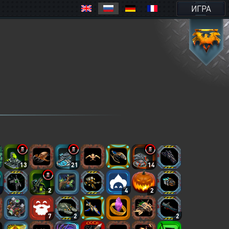
ИГРА
13
21
14
2
2
4
2
7
2
2