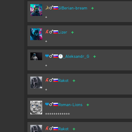
+
SIBerian-bream
+
+
Lizer
+
+
🕚
_Aleksandr_G
+
+
Rakot
+
+
Roman-Lions
++++++++++++
+
Rakot