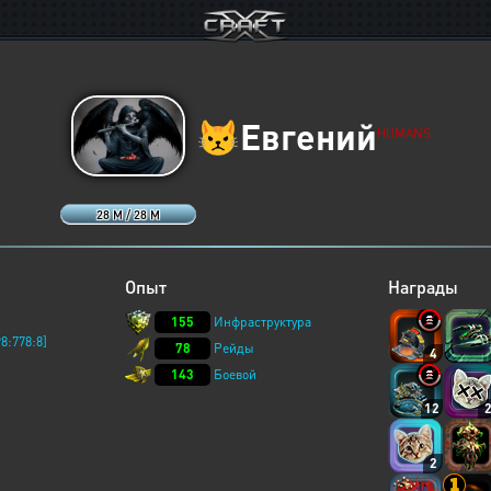
😾
Евгений
HUMANS
28 M / 28 M
Опыт
Награды
155
Инфраструктура
8:778:8]
78
Рейды
4
143
Боевой
12
2