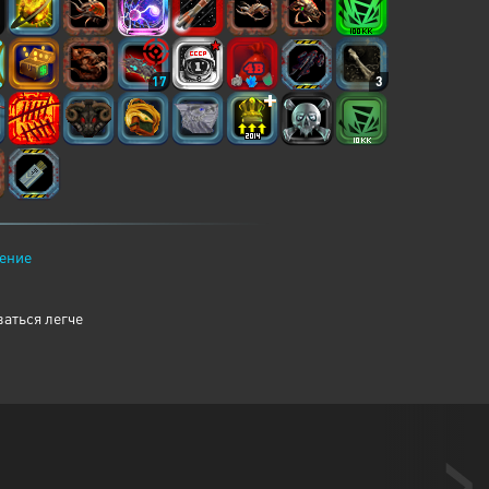
17
3
ение
аться легче