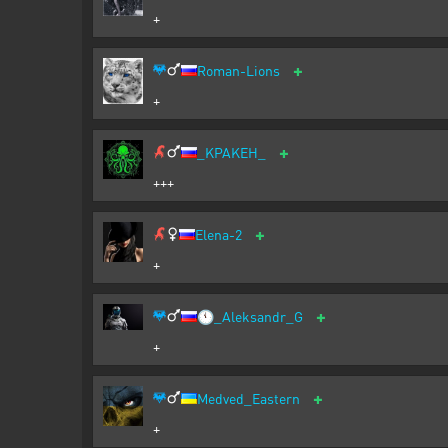
+
+
Roman-Lions
+
+
_KPAKEH_
+++
+
Elena-2
+
+
🕚
_Aleksandr_G
+
+
Medved_Eastern
+