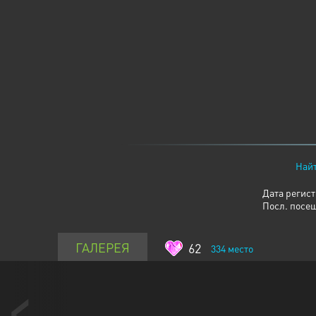
Найт
Дата регис
Посл. посе
ГАЛЕРЕЯ
62
334
место