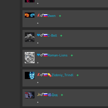
+
+
Owen
+
+
C-Bell
+
+
Roman-Lions
+
+
💊
Zlobniy_Trindl
+
+
🎆
Дед
+