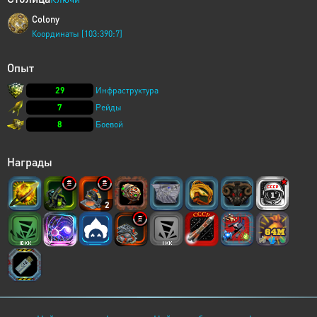
Colony
Координаты [103:390:7]
Опыт
29
Инфраструктура
7
Рейды
8
Боевой
Награды
2