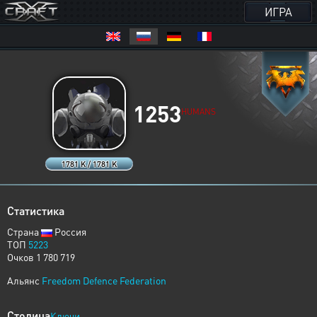
ИГРА
1253
HUMANS
1781 K / 1781 K
Статистика
Страна
Россия
ТОП
5223
Очков 1 780 719
Альянс
Freedom Defence Federation
Столица
Ключи