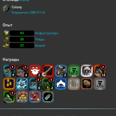
Colony
Координаты [280:311:4]
Опыт
53
Инфраструктура
35
Рейды
27
Боевой
Награды
9
6
2
2
12
5
2