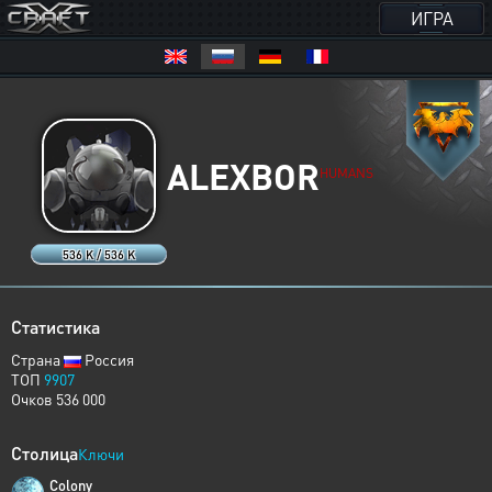
ИГРА
ALEXBOR
HUMANS
536 K / 536 K
Статистика
Страна
Россия
ТОП
9907
Очков 536 000
Столица
Ключи
Colony