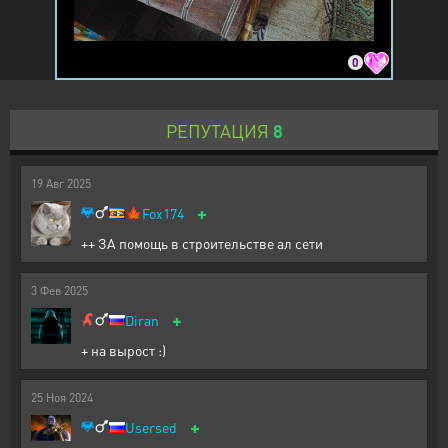
0
РЕПУТАЦИЯ
8
19
Авг
2025
+
🍁
Fox174
++ ЗА помощь в строительстве ал сети
3
Фев
2025
+
Diran
+ на вырост :)
25
Ноя
2024
+
Usersed