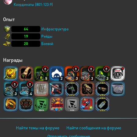
Координаты [801:123:9]
Опыт
64
Инфраструктура
19
Рейды
20
Боевой
Награды
5
2
3
3
3
3
4
Найти темы на форуме
Найти сообщения на форуме
Отправить сообщение