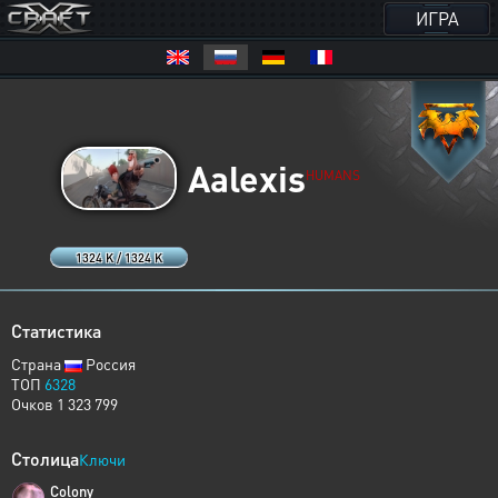
ИГРА
Aalexis
HUMANS
1324 K / 1324 K
Статистика
Страна
Россия
ТОП
6328
Очков 1 323 799
Столица
Ключи
Colony