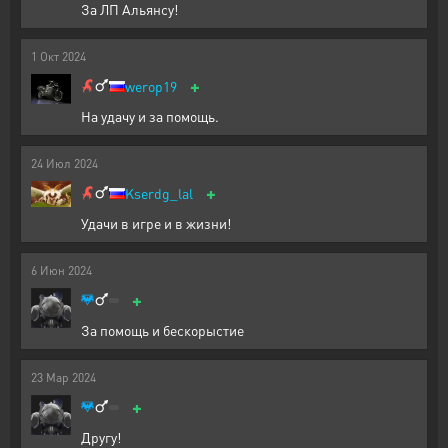
За ЛП Альянсу!
1
Окт
2024
+
werop19
На удачу и за помощь.
24
Июл
2024
+
Kserdg_lal
Удачи в игре и в жизни!
6
Июн
2024
+
За помощь и бескорыстие
23
Мар
2024
+
Другу!