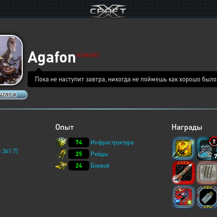
Agafon
HUMANS
Пока не наступит завтра, никогда не поймешь как хорошо было
 4090 K
Опыт
Награды
74
Инфраструктура
:361:7]
25
Рейды
24
Боевой