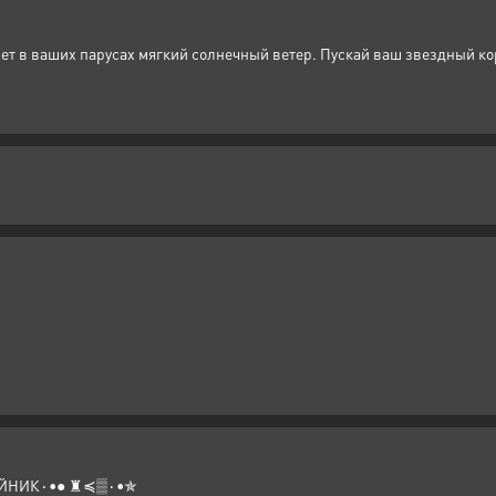
нет в ваших парусах мягкий солнечный ветер. Пускай ваш звездный ко
Муравей из Муравейник! ✯٠•●♜≼▒٠МУРАВЕЙНИК٠▒≽♜ ●•٠•✯