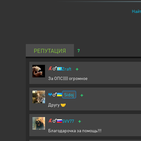
Найт
РЕПУТАЦИЯ
7
+
Zraft
За ОПС)))) огромное
+
Sidoj
Другу 🤝
+
SVV77
Благодарочка за помощь!!!