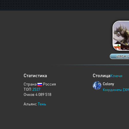
4090 K /
Статистика
Столица
Ключи
Страна
Россия
Colony
ТОП
2537
Координаты [309
Очков 4 089 518
Альянс
Тень