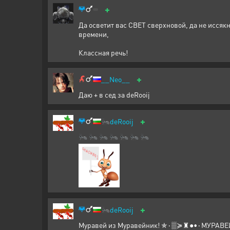
+
Да осветит вас СВЕТ сверхновой, да не иссяк
времени,
Классная речь!
+
__Neo__
Даю + в сед за deRooij
+
🐜
deRooij
🐜 🐜 🐜 🐜 🐜 🐜 🐜
+
🐜
deRooij