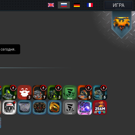
ИГРА
 сегодня.
7
8
3
7
3
5
5