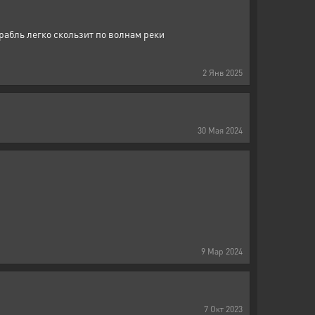
рабль легко скользит по волнам реки
2
Янв
2025
30
Мая
2024
9
Мар
2024
7
Окт
2023