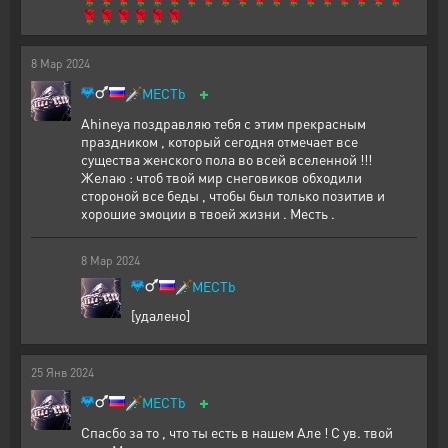
🌹🌹🌹🌹🌹🌹
8
Мар
2024
+
🗡️
MECTb
Ahineya поздравляю тебя с этим прекрасным
праздником , который сегодня отмечает все
существа женского пола во всей вселенной !!!
Желаю : чтоб твой мир снеговиков обходили
стороной все беды , чтобы был только позитив и
хорошие эмоции в твоей жизни . Месть .
8
Мар
2024
🗡️
MECTb
[удалено]
25
Янв
2024
+
🗡️
MECTb
Спасбо за то , что ты есть в нашем Але ! С ув. твой