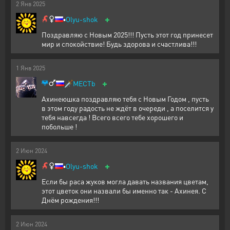
2
Янв
2025
+
▪️
Olyu-shok
Поздравляю с Новым 2025!!! Пусть этот год принесет
мир и спокойствие! Будь здорова и счастлива!!!
1
Янв
2025
+
🗡️
MECTb
Ахинеюшка поздравляю тебя с Новым Годом , пусть
в этом году радость не ждёт в очереди , а поселится у
тебя навсегда ! Всего всего тебе хорошего и
побольше !
2
Июн
2024
+
▪️
Olyu-shok
Если бы раса жуков могла давать названия цветам,
этот цветок они назвали бы именно так - Ахинея. С
Днём рождения!!!
2
Июн
2024