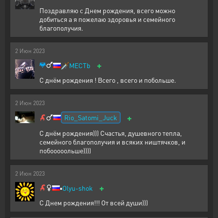
Поздравляю с Днем рождения, всего можно
добиться а я пожелаю здоровья и семейного
благополучия.
2
Июн
2023
+
🗡️
MECTb
С днём рождения ! Всего , всего и побольше.
2
Июн
2023
+
Rio_Satomi_Juck
С днём рождения))) Счастья, душевного тепла,
семейного благополучия и всяких ништячков, и
побооооольше))))
2
Июн
2023
+
▪️
Olyu-shok
С Днем рождения!!! От всей души)))