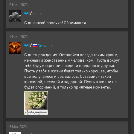
2
Июн
2023
+
С днюшкой лапочка! Обнимаю тя.
1
Июн
2023
+
Спок
С днем рождения! Оставайся всегда таким ярким,
нежным и женственным человечком. Пусть вокруг
тебя буду искренние люди, и преданные друзья.
Пусть у тебя в жизни будет только хорошее, чтобы
все получалось и сбывалось. Оставайся такой
красивой, веселой и задорной. Пусть в жизни не
будет огорчений, а только приятные моменты.
9
Мая
2023