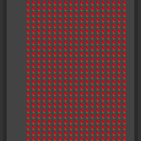
🌹🌹🌹🌹🌹🌹🌹🌹🌹🌹🌹🌹🌹🌹🌹🌹🌹🌹🌹
🌹🌹🌹🌹🌹🌹🌹🌹🌹🌹🌹🌹🌹🌹🌹🌹🌹🌹🌹
🌹🌹🌹🌹🌹🌹🌹🌹🌹🌹🌹🌹🌹🌹🌹🌹🌹🌹🌹
🌹🌹🌹🌹🌹🌹🌹🌹🌹🌹🌹🌹🌹🌹🌹🌹🌹🌹🌹
🌹🌹🌹🌹🌹🌹🌹🌹🌹🌹🌹🌹🌹🌹🌹🌹🌹🌹🌹
🌹🌹🌹🌹🌹🌹🌹🌹🌹🌹🌹🌹🌹🌹🌹🌹🌹🌹🌹
🌹🌹🌹🌹🌹🌹🌹🌹🌹🌹🌹🌹🌹🌹🌹🌹🌹🌹🌹
🌹🌹🌹🌹🌹🌹🌹🌹🌹🌹🌹🌹🌹🌹🌹🌹🌹🌹🌹
🌹🌹🌹🌹🌹🌹🌹🌹🌹🌹🌹🌹🌹🌹🌹🌹🌹🌹🌹
🌹🌹🌹🌹🌹🌹🌹🌹🌹🌹🌹🌹🌹🌹🌹🌹🌹🌹🌹
🌹🌹🌹🌹🌹🌹🌹🌹🌹🌹🌹🌹🌹🌹🌹🌹🌹🌹🌹
🌹🌹🌹🌹🌹🌹🌹🌹🌹🌹🌹🌹🌹🌹🌹🌹🌹🌹🌹
🌹🌹🌹🌹🌹🌹🌹🌹🌹🌹🌹🌹🌹🌹🌹🌹🌹🌹🌹
🌹🌹🌹🌹🌹🌹🌹🌹🌹🌹🌹🌹🌹🌹🌹🌹🌹🌹🌹
🌹🌹🌹🌹🌹🌹🌹🌹🌹🌹🌹🌹🌹🌹🌹🌹🌹🌹🌹
🌹🌹🌹🌹🌹🌹🌹🌹🌹🌹🌹🌹🌹🌹🌹🌹🌹🌹🌹
🌹🌹🌹🌹🌹🌹🌹🌹🌹🌹🌹🌹🌹🌹🌹🌹🌹🌹🌹
🌹🌹🌹🌹🌹🌹🌹🌹🌹🌹🌹🌹🌹🌹🌹🌹🌹🌹🌹
🌹🌹🌹🌹🌹🌹🌹🌹🌹🌹🌹🌹🌹🌹🌹🌹🌹🌹🌹
🌹🌹🌹🌹🌹🌹🌹🌹🌹🌹🌹🌹🌹🌹🌹🌹🌹🌹🌹
🌹🌹🌹🌹🌹🌹🌹🌹🌹🌹🌹🌹🌹🌹🌹🌹🌹🌹🌹
🌹🌹🌹🌹🌹🌹🌹🌹🌹🌹🌹🌹🌹🌹🌹🌹🌹🌹🌹
🌹🌹🌹🌹🌹🌹🌹🌹🌹🌹🌹🌹🌹🌹🌹🌹🌹🌹🌹
🌹🌹🌹🌹🌹🌹🌹🌹🌹🌹🌹🌹🌹🌹🌹🌹🌹🌹🌹
🌹🌹🌹🌹🌹🌹🌹🌹🌹🌹🌹🌹🌹🌹🌹🌹🌹🌹🌹