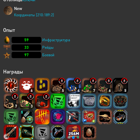
New
Координаты [210:189:2]
Опыт
59
Инфраструктура
33
Рейды
97
Боевой
Награды
6
5
4
7
6
5
7
3