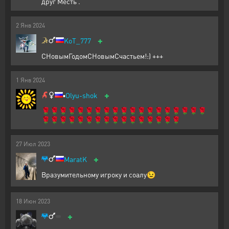
друг Месть .
2
Янв
2024
+
KoT_777
СНовымГодомСНовымСчастьем!:) +++
1
Янв
2024
+
▪️
Olyu-shok
🌹🌹🌹🌹🌹🌹🌹🌹🌹🌹🌹🌹🌹🌹🌹🌹🌹🌹🌹
🌹🌹🌹🌹🌹🌹🌹🌹🌹🌹🌹🌹🌹🌹🌹🌹
27
Июл
2023
+
MaratK
Вразумительному игроку и соалу😉
18
Июн
2023
+