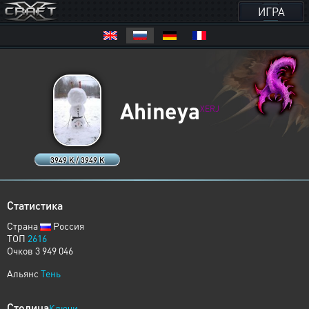
ИГРА
Ahineya
XERJ
3949 K / 3949 K
Статистика
Страна
Россия
ТОП
2616
Очков 3 949 046
Альянс
Тень
Столица
Ключи