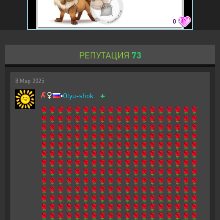
0
РЕПУТАЦИЯ
73
8
Мар
2025
+
▪️
Olyu-shok
🌹🌹🌹🌹🌹🌹🌹🌹🌹🌹🌹🌹🌹🌹🌹🌹🌹🌹🌹
🌹🌹🌹🌹🌹🌹🌹🌹🌹🌹🌹🌹🌹🌹🌹🌹🌹🌹🌹
🌹🌹🌹🌹🌹🌹🌹🌹🌹🌹🌹🌹🌹🌹🌹🌹🌹🌹🌹
🌹🌹🌹🌹🌹🌹🌹🌹🌹🌹🌹🌹🌹🌹🌹🌹🌹🌹🌹
🌹🌹🌹🌹🌹🌹🌹🌹🌹🌹🌹🌹🌹🌹🌹🌹🌹🌹🌹
🌹🌹🌹🌹🌹🌹🌹🌹🌹🌹🌹🌹🌹🌹🌹🌹🌹🌹🌹
🌹🌹🌹🌹🌹🌹🌹🌹🌹🌹🌹🌹🌹🌹🌹🌹🌹🌹🌹
🌹🌹🌹🌹🌹🌹🌹🌹🌹🌹🌹🌹🌹🌹🌹🌹🌹🌹🌹
🌹🌹🌹🌹🌹🌹🌹🌹🌹🌹🌹🌹🌹🌹🌹🌹🌹🌹🌹
🌹🌹🌹🌹🌹🌹🌹🌹🌹🌹🌹🌹🌹🌹🌹🌹🌹🌹🌹
🌹🌹🌹🌹🌹🌹🌹🌹🌹🌹🌹🌹🌹🌹🌹🌹🌹🌹🌹
🌹🌹🌹🌹🌹🌹🌹🌹🌹🌹🌹🌹🌹🌹🌹🌹🌹🌹🌹
🌹🌹🌹🌹🌹🌹🌹🌹🌹🌹🌹🌹🌹🌹🌹🌹🌹🌹🌹