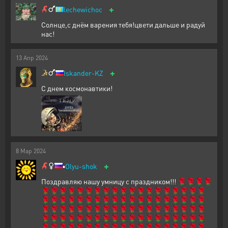
+
lechewichoc
Солнце,с днём варения тебя!цвети дальше и радуй
нас!
13
Апр
2024
+
Iskander-KZ
С днем космонавтики!
8
Мар
2024
+
▪️
Olyu-shok
Поздравляю нашу умницу с праздником!!! 🌹🌹🌹🌹
🌹🌹🌹🌹🌹🌹🌹🌹🌹🌹🌹🌹🌹🌹🌹🌹🌹🌹🌹
🌹🌹🌹🌹🌹🌹🌹🌹🌹🌹🌹🌹🌹🌹🌹🌹🌹🌹🌹
🌹🌹🌹🌹🌹🌹🌹🌹🌹🌹🌹🌹🌹🌹🌹🌹🌹🌹🌹
🌹🌹🌹🌹🌹🌹🌹🌹🌹🌹🌹🌹🌹🌹🌹🌹🌹🌹🌹
🌹🌹🌹🌹🌹🌹🌹🌹🌹🌹🌹🌹🌹🌹🌹🌹🌹🌹🌹