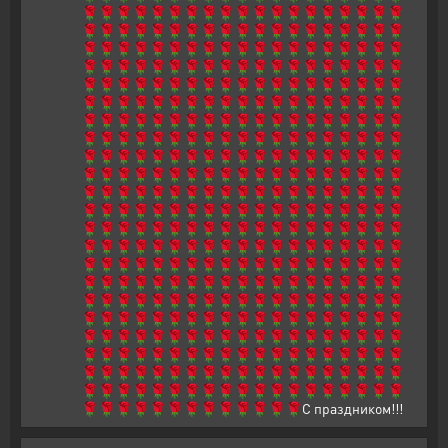
🌹🌹🌹🌹🌹🌹🌹🌹🌹🌹🌹🌹🌹🌹🌹🌹🌹🌹🌹
🌹🌹🌹🌹🌹🌹🌹🌹🌹🌹🌹🌹🌹🌹🌹🌹🌹🌹🌹
🌹🌹🌹🌹🌹🌹🌹🌹🌹🌹🌹🌹🌹🌹🌹🌹🌹🌹🌹
🌹🌹🌹🌹🌹🌹🌹🌹🌹🌹🌹🌹🌹🌹🌹🌹🌹🌹🌹
🌹🌹🌹🌹🌹🌹🌹🌹🌹🌹🌹🌹🌹🌹🌹🌹🌹🌹🌹
🌹🌹🌹🌹🌹🌹🌹🌹🌹🌹🌹🌹🌹🌹🌹🌹🌹🌹🌹
🌹🌹🌹🌹🌹🌹🌹🌹🌹🌹🌹🌹🌹🌹🌹🌹🌹🌹🌹
🌹🌹🌹🌹🌹🌹🌹🌹🌹🌹🌹🌹🌹🌹🌹🌹🌹🌹🌹
🌹🌹🌹🌹🌹🌹🌹🌹🌹🌹🌹🌹🌹🌹🌹🌹🌹🌹🌹
🌹🌹🌹🌹🌹🌹🌹🌹🌹🌹🌹🌹🌹🌹🌹🌹🌹🌹🌹
🌹🌹🌹🌹🌹🌹🌹🌹🌹🌹🌹🌹🌹🌹🌹🌹🌹🌹🌹
🌹🌹🌹🌹🌹🌹🌹🌹🌹🌹🌹🌹🌹🌹🌹🌹🌹🌹🌹
🌹🌹🌹🌹🌹🌹🌹🌹🌹🌹🌹🌹🌹🌹🌹🌹🌹🌹🌹
🌹🌹🌹🌹🌹🌹🌹🌹🌹🌹🌹🌹🌹🌹🌹🌹🌹🌹🌹
🌹🌹🌹🌹🌹🌹🌹🌹🌹🌹🌹🌹🌹🌹🌹🌹🌹🌹🌹
🌹🌹🌹🌹🌹🌹🌹🌹🌹🌹🌹🌹🌹🌹🌹🌹🌹🌹🌹
🌹🌹🌹🌹🌹🌹🌹🌹🌹🌹🌹🌹🌹🌹🌹🌹🌹🌹🌹
🌹🌹🌹🌹🌹🌹🌹🌹🌹🌹🌹🌹🌹🌹🌹🌹🌹🌹🌹
🌹🌹🌹🌹🌹🌹🌹🌹🌹🌹🌹🌹🌹🌹🌹🌹🌹🌹🌹
🌹🌹🌹🌹🌹🌹🌹🌹🌹🌹🌹🌹🌹🌹🌹🌹🌹🌹🌹
🌹🌹🌹🌹🌹🌹🌹🌹🌹🌹🌹🌹🌹🌹🌹🌹🌹🌹🌹
🌹🌹🌹🌹🌹🌹🌹🌹🌹🌹🌹🌹🌹🌹🌹🌹🌹🌹🌹
🌹🌹🌹🌹🌹🌹🌹🌹🌹🌹🌹🌹🌹С праздником!!!