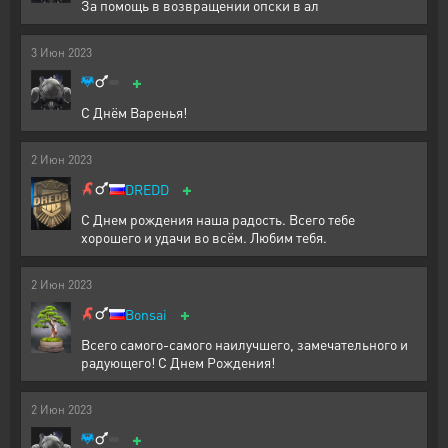
За помощь в возвращении опски в ал
3
Июн
2023
+
С Днём Варенья!
2
Июн
2023
+
DREDD
С Днем рождения наша радость. Всего тебе
хорошего и удачи во всём. Любим тебя.
2
Июн
2023
+
Bonsai
Всего самого-самого наилучшего, замечательного и
радующего! С Днем Рождения!
2
Июн
2023
+