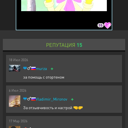
55
РЕПУТАЦИЯ
15
18
Июл
2026
+
murza
за помощь с отортеном
6
Июл
2026
+
Vladimir_Mironov
За отзывчивость и настрой 🤜🤛
17
Мар
2026