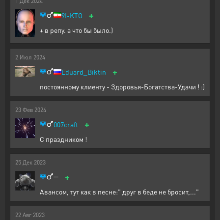
1
Дек
2024
+
9I-KTO
+ в репу. а что бы было.)
2
Июл
2024
+
Eduard_Biktin
постоянному клиенту - Здоровья-Богатства-Удачи ! :)
23
Фев
2024
+
007craft
С праздником !
25
Дек
2023
+
Авансом, тут как в песне:" друг в беде не бросит,..."
22
Авг
2023