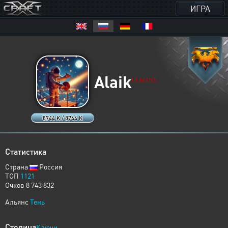
ИГРА
Alaik
HUMANS
8744 K / 8744 K
Статистика
Страна
Россия
ТОП
1121
Очков 8 743 832
Альянс
Тень
Столица
Ключи