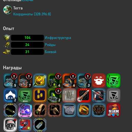
Terra
Координаты [328:396:8]
Опыт
104
Инфраструктура
24
Рейды
31
Боевой
Награды
5
7
4
6
3
2
2