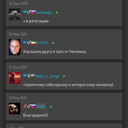
20
Июл
2025
+
Santyaga
+ в репутацию
22
Мая
2025
+
9I-KTO
Хорошему другу и просто Человеку.
31
Янв
2025
+
Nebo_v_krap
+приятному собеседнику и интересному человеку)
10
Янв
2025
+
Safa
Благодарю!)))