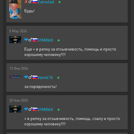
+
Zukovlad
Будь!
5
Мар
2026
+
SYMRAK
Еще + в репку за отзывчивость, помощь и просто
хорошему человеку!!!!
13
Фев
2026
+
Vamik76
за порядочность!
20
Ноя
2025
+
SYMRAK
+ в репку за отзывчивость, помощь, соалу и просто
хорошему человеку!!!!