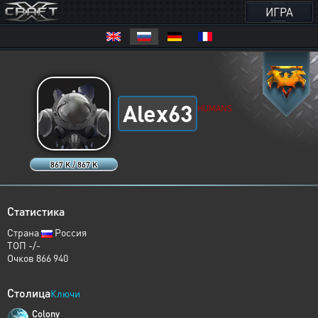
ИГРА
Alex63
HUMANS
867 K / 867 K
Статистика
Страна
Россия
ТОП -/-
Очков 866 940
Столица
Ключи
Colony