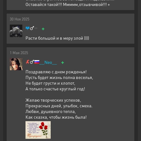
Оставайся такой!!! Ммммм,отзывчивой!!! +
30
Ноя
2025
+
Расти большой и в меру злой ))))
1
Мая
2025
+
__Neo__
Поздравляю с днем рожденья!
Пусть будет жизнь полна веселья,
Не будет грусти и хлопот,
А только счастье круглый год!
Желаю творческих успехов,
Прекрасных дней, улыбок, смеха.
Любви, душевного тепла,
Как сказка, чтобы жизнь была!