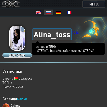
ИГРА
Alina_toss
TOSS
основа в ТЕНЬ
_STERVA_https://xcraft.net/user/_STERVA_
279 K / 279 K
Статистика
Страна
Беларусь
ТОП -/-
Очков 279 223
Столица
Ключи
Colony