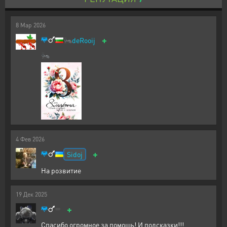
8
Мар
2026
+
🐜
deRooij
🐜
4
Фев
2026
+
Sidoj
На розвитие
19
Дек
2025
+
Спасибо огромное за помощь! И подсказки!!!