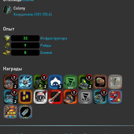
Colony
Координаты [101:155:6]
Опыт
32
Инфраструктура
9
Рейды
8
Боевой
Награды
2
2
2
2
2