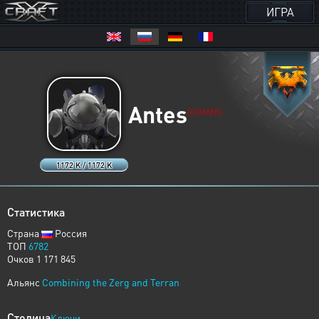
ИГРА
Antes
HUMANS
1172 K / 1172 K
Статистика
Страна
Россия
ТОП
6782
Очков 1 171 845
Альянс
Combining the Zerg and Terran
Столица
Ключи