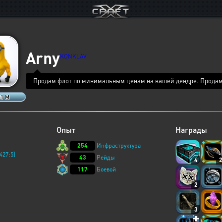
Arny
KONKLAV
Продам флот по минимальным ценам на вашей дендре. Продам
81 M
Опыт
Награды
254
Инфраструктура
427:5]
43
Рейды
4
117
Боевой
2
3