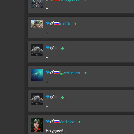
+
+
krotik
+
+
+
+
🦕
vetrogen
+
+
+
+
Marinka
На удачу!