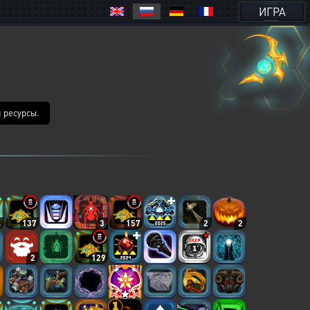
ИГРА
 ресурсы.
2
137
3
157
2
2
2
129