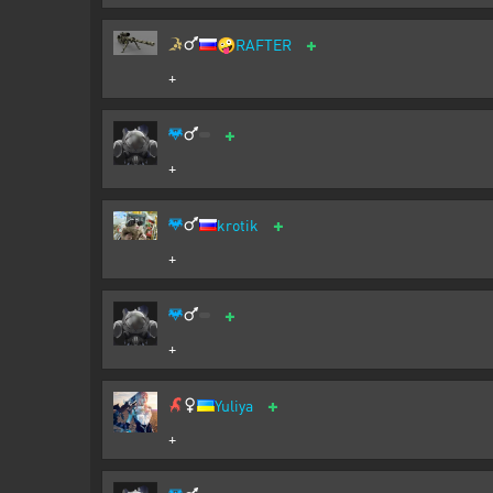
+
🤪
RAFTER
+
+
+
+
krotik
+
+
+
+
Yuliya
+