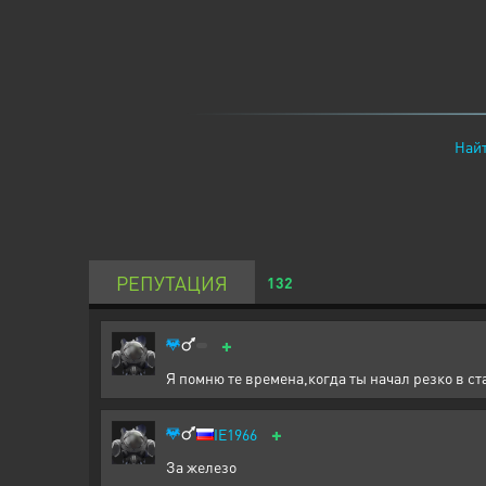
Найт
РЕПУТАЦИЯ
132
+
Я помню те времена,когда ты начал резко в стат
+
IE1966
За железо