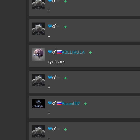
+
+
+
+
+
KOLLIKULA
тут был я
+
+
+
Baron007
+
+
+