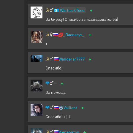
+
WarhackToss
За биржу! Спасибо за исследователей)
+
💋
_Daenerys_
+
+
Wanderer7777
Спасибо!
+
За помощь
+
❄️
Valliant
Спасибо! + )))
+
Император