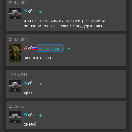
21
Ноя
2011
+
я за то, чтобы всех мультов в игре забанили,
оставили только основу. \\\\поддерживаю
21
Ноя
2011
+
nailimiskam
золотые слова
10
Окт
2011
+
cjfke
27
Сен
2011
+
смелo)