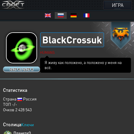
ИГРА
BlackCrossuk
HUMANS
Я живу как положено, а положено у меня на
всё.
2429 K / 2429 K
Статистика
Страна
Россия
ТОП -/-
Очков 2 428 543
Столица
Ключи
ПланеткО