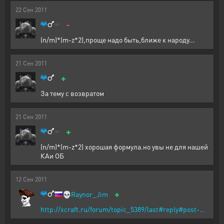
22
Сен
2011
-
(n/m)*(m-z*2),проще надо быть,ближе к народу...
21
Сен
2011
+
За тему с возвратом
21
Сен
2011
+
(n/m)*(m-z*2) хорошая формула.но увы не для нашей
КАи ОБ
12
Сен
2011
+
💀
Raynor_Jim
http://xcraft.ru/forum/topic_5389/last#reply#post-…