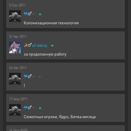
5
Сен
2011
+
Колонизационная технология
31
Авг
2011
+
uf-darxy
за проделанную работу
26
Авг
2011
-
)
17
Апр
2011
+
Сюжетные игроки, Ядро, Битва месяца
14
Ноя
2010