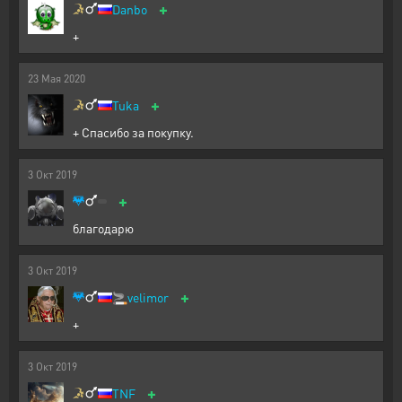
+
Danbo
+
23
Мая
2020
+
Tuka
+ Спасибо за покупку.
3
Окт
2019
+
благодарю
3
Окт
2019
+
🚬
velimor
+
3
Окт
2019
+
TNF