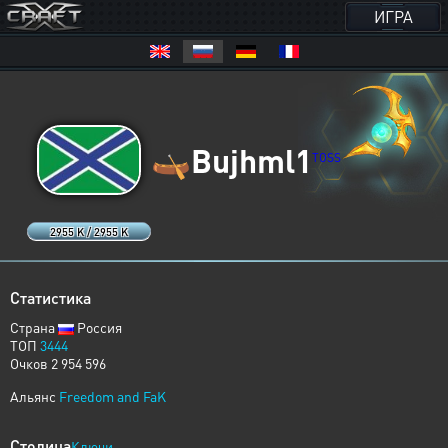
ИГРА
🛶
Bujhml1
TOSS
2955 K / 2955 K
Статистика
Страна
Россия
ТОП
3444
Очков 2 954 596
Альянс
Freedom and FaK
Столица
Ключи