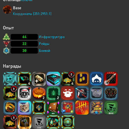
Base
Координаты [351:2951:1]
Опыт
64
Инфраструктура
22
Рейды
30
Боевой
Награды
4
4
2
2