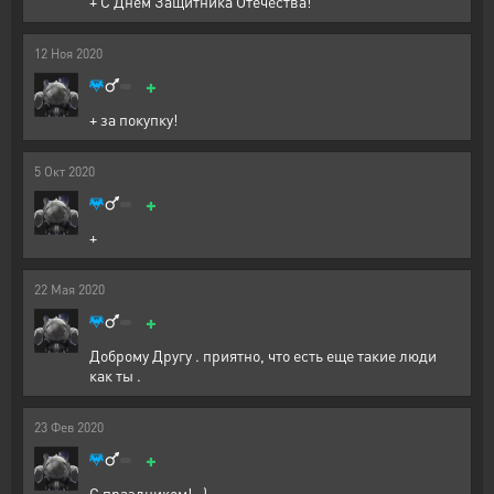
+ С Днём Защитника Отечества!
12
Ноя
2020
+
+ за покупку!
5
Окт
2020
+
+
22
Мая
2020
+
Доброму Другу . приятно, что есть еще такие люди
как ты .
23
Фев
2020
+
С праздником! =)