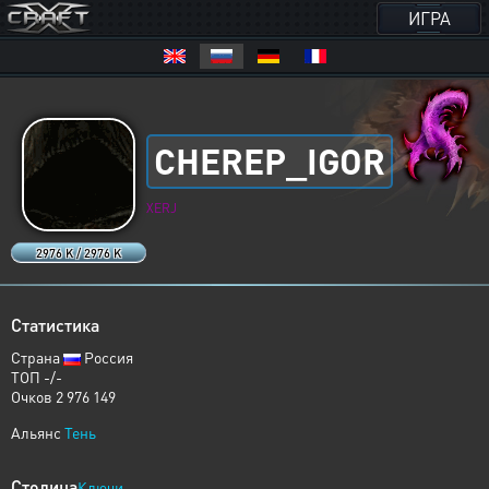
ИГРА
CHEREP_IGOR
XERJ
2976 K / 2976 K
Статистика
Страна
Россия
ТОП -/-
Очков 2 976 149
Альянс
Тень
Столица
Ключи