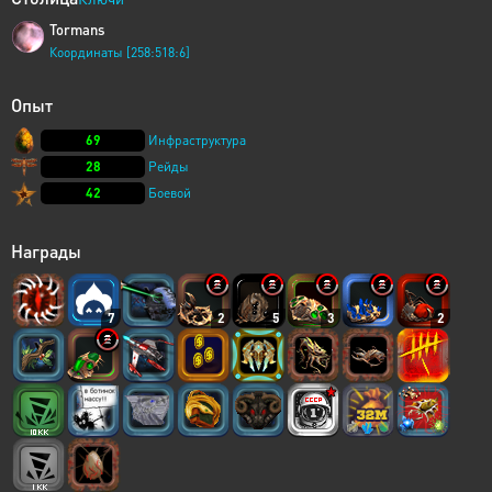
Tormans
Координаты [258:518:6]
Опыт
69
Инфраструктура
28
Рейды
42
Боевой
Награды
7
2
5
3
2