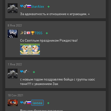
+
StarAlex
За адекватность и отношение к играющим. +
8
Янв
2022
+
🏆
T0SS
Со Светлым праздником Рождества!
1
Янв
2022
+
с новым годом поздравляю бойца с группы хаос
тени!!!! с уважением Зак
18
Сен
2021
+
lavsea
Верному боевому товарищу