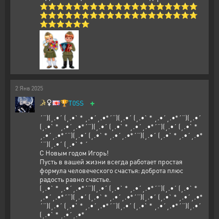
⭐⭐⭐⭐⭐⭐⭐⭐⭐⭐⭐⭐⭐⭐⭐⭐⭐⭐⭐
⭐⭐⭐⭐⭐⭐⭐⭐⭐⭐⭐⭐⭐⭐⭐⭐⭐⭐⭐
⭐⭐⭐⭐⭐⭐
2
Янв
2025
+
🏆
T0SS
´¨)(¸.•´ (¸.•` * ¸.•´¸.•*´¨)(¸.•´ (¸.•` * ¸.•´¸.•*´¨)(¸.•´
(¸.•` * ¸.•´¸.•*´¨)(¸.•´ (¸.•` * ¸.•´¸.•*´¨)(¸.•´ (¸.•` *
¸.•´¸.•*´¨)(¸.•´ (¸.•` * ¸.•´¸.•*´¨)(¸.•´ (¸.•` * ¸.•´¸.•*
´¨)(¸.•´ (¸.•` * ´
С Новым годом Игорь!
Пусть в вашей жизни всегда работает простая
формула человеческого счастья: доброта плюс
радость равно счастье.
(¸.•` * ¸.•´¸.•*´¨)(¸.•´ (¸.•` * ¸.•´¸.•*´¨)(¸.•´ (¸.•` *
¸.•´¸.•*´¨)(¸.•´ (¸.•` * ¸.•´¸.•*´¨)(¸.•´ (¸.•` * ¸.•´¸.•*
´¨)(¸.•´ (¸.•` * ¸.•´¸.•*´¨)(¸.•´ (¸.•` * ¸.•´¸.•*´¨)(¸.•´
(¸.•` * ¸.•´¸.•*