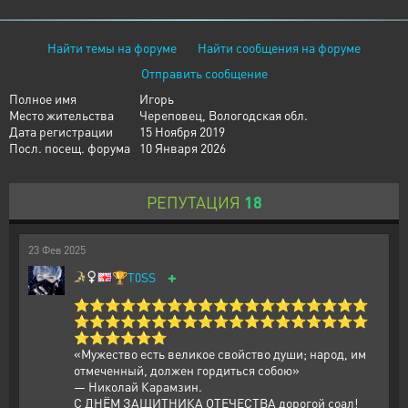
Найти темы на форуме
Найти сообщения на форуме
Отправить сообщение
Полное имя
Игорь
Место жительства
Череповец, Вологодская обл.
Дата регистрации
15 Ноября 2019
Посл. посещ. форума
10 Января 2026
РЕПУТАЦИЯ
18
23
Фев
2025
+
🏆
T0SS
⭐⭐⭐⭐⭐⭐⭐⭐⭐⭐⭐⭐⭐⭐⭐⭐⭐⭐⭐
⭐⭐⭐⭐⭐⭐⭐⭐⭐⭐⭐⭐⭐⭐⭐⭐⭐⭐⭐
⭐⭐⭐⭐⭐⭐
«Мужество есть великое свойство души; народ, им
отмеченный, должен гордиться собою»
— Николай Карамзин.
С ДНЁМ ЗАЩИТНИКА ОТЕЧЕСТВА дорогой соал!