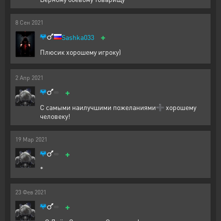
8
Сен
2021
+
Sashka033
Плюсик хорошему игроку)
2
Апр
2021
+
С самыми наилучшими пожеланиями➕ хорошему
человеку!
19
Мар
2021
+
*
23
Фев
2021
+