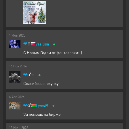
1
Янв
2025
+
Vasilisa
С Новым Годом от фантазерки:-)
16
Ноя
2024
+
Спасибо за покупку !
6
Авг
2024
+
Lynx69
За помощь на бирже
13
Июн
2023