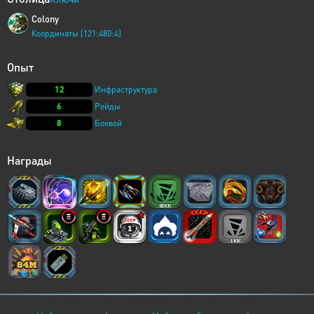
Colony
Координаты [121:480:4]
Опыт
12
Инфраструктура
6
Рейды
8
Боевой
Награды