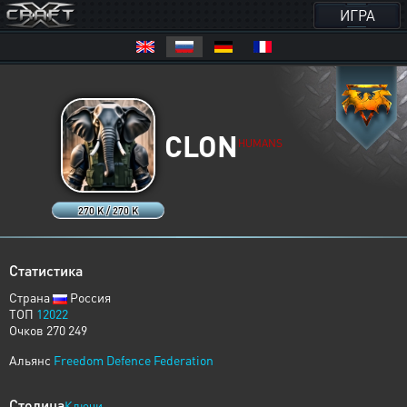
ИГРА
CLON
HUMANS
270 K / 270 K
Статистика
Страна
Россия
ТОП
12022
Очков 270 249
Альянс
Freedom Defence Federation
Столица
Ключи