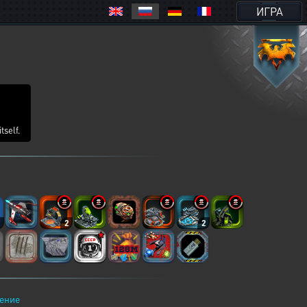
ИГРА
tself.
2
2
2
ение