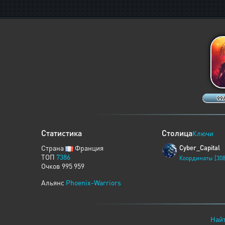
996
Статистика
Столица
Ключи
Страна
Франция
Cyber_Capital
ТОП
7386
Координаты [308
Очков 995 959
Альянс
Phoenix-Warriors
Найт