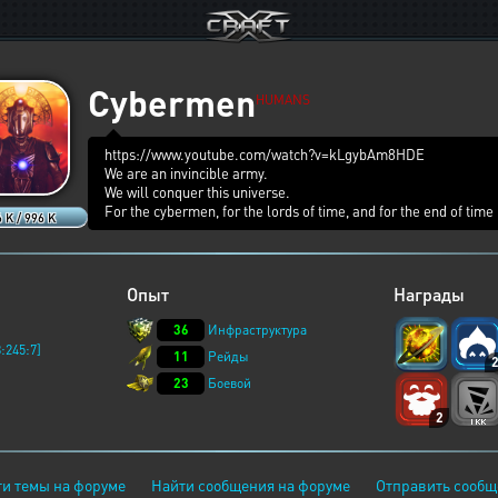
Cybermen
HUMANS
https://www.youtube.com/watch?v=kLgybAm8HDE
We are an invincible army.
We will conquer this universe.
For the cybermen, for the lords of time, and for the end of time i
 K / 996 K
Опыт
Награды
36
Инфраструктура
:245:7]
11
Рейды
23
Боевой
2
и темы на форуме
Найти сообщения на форуме
Отправить сообщ