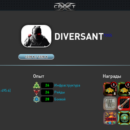
DIVERSANT
TOSS
1228 K / 1228 K
Опыт
Награды
26
Инфраструктура
:495:6]
26
Рейды
8
28
Боевой