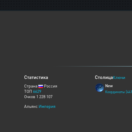
Статистика
Столица
Ключи
Страна
Россия
New
ТОП
6629
Координаты [441
Очков 1 228 107
Альянс
Империя