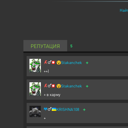
Найт
РЕПУТАЦИЯ
5
+
😵
Stakanchek
++)
+
😵
Stakanchek
+ в карму
+
KRISHNA108
+