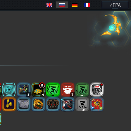
ИГРА
7
2
4
3