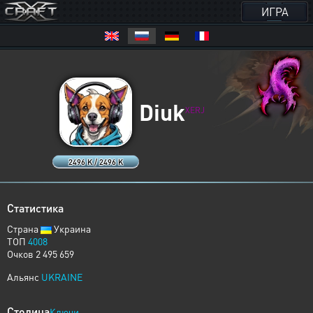
ИГРА
Diuk
XERJ
2496 K / 2496 K
Статистика
Страна
Украина
ТОП
4008
Очков 2 495 659
Альянс
UKRAINE
Столица
Ключи