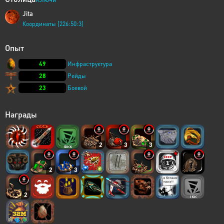
Jita
Координаты [226:50:3]
Опыт
49
Инфраструктура
28
Рейды
23
Боевой
Награды
2
3
3
2
3
2