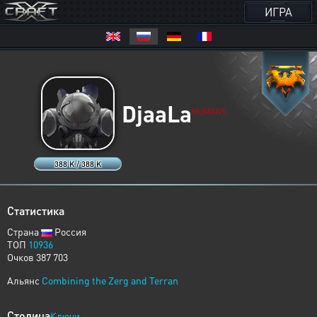
ИГРА
DjaaLa
HUMANS
388 K / 388 K
Статистика
Страна
Россия
ТОП
10936
Очков 387 703
Альянс
Combining the Zerg and Terran
Столица
Ключи