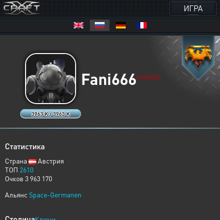
ИГРА
Fani666
HUMANS
3963 K / 3963 K
Статистика
Страна
Австрия
ТОП
2610
Очков 3 963 170
Альянс
Space-Germanen
Столица
Ключи