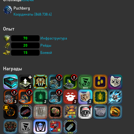
Puchberg
Координаты [848:738:4]
Опыт
70
Инфраструктура
20
Рейды
15
Боевой
Награды
2
3
2
2
2