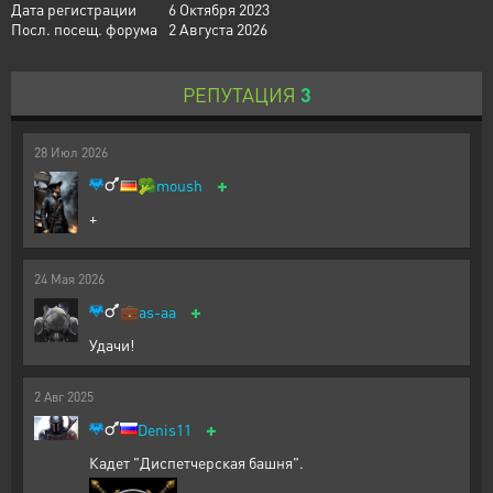
Дата регистрации
6 Октября 2023
Посл. посещ. форума
2 Августа 2026
РЕПУТАЦИЯ
3
28
Июл
2026
+
🥦
moush
+
24
Мая
2026
+
💼
as-aa
Удачи!
2
Авг
2025
+
Denis11
Кадет "Диспетчерская башня".