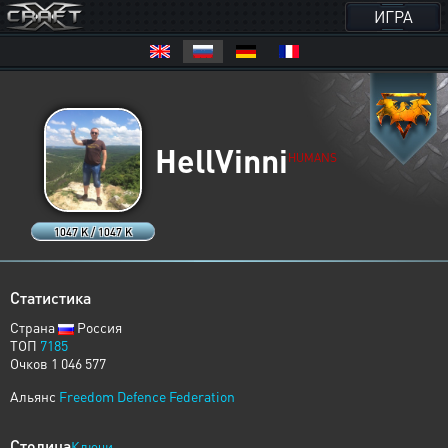
ИГРА
HellVinni
HUMANS
1047 K / 1047 K
Статистика
Страна
Россия
ТОП
7185
Очков 1 046 577
Альянс
Freedom Defence Federation
Столица
Ключи