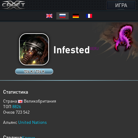
ИГРА
Infested
XERJ
724 K / 724 K
Статистика
Страна
Великобритания
ТОП
8826
Очков 723 542
Альянс
United Nations
Столица
Ключи