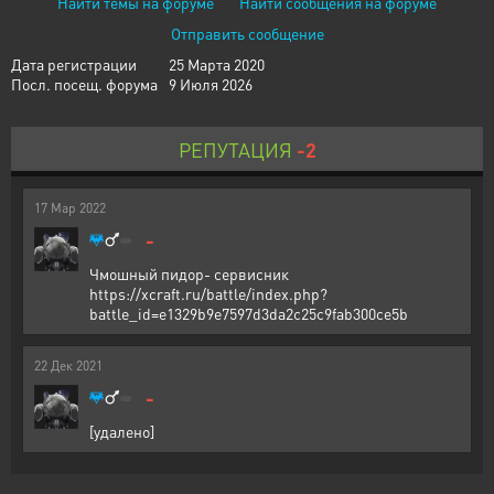
Найти темы на форуме
Найти сообщения на форуме
Отправить сообщение
Дата регистрации
25 Марта 2020
Посл. посещ. форума
9 Июля 2026
РЕПУТАЦИЯ
-2
17
Мар
2022
-
Чмошный пидор- сервисник
https://xcraft.ru/battle/index.php?
battle_id=e1329b9e7597d3da2c25c9fab300ce5b
22
Дек
2021
-
[удалено]