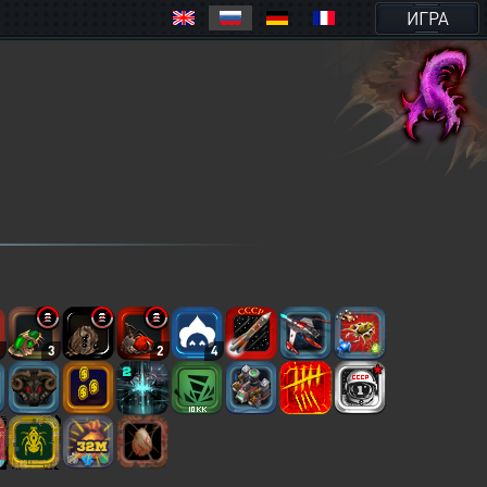
ИГРА
5
3
2
4