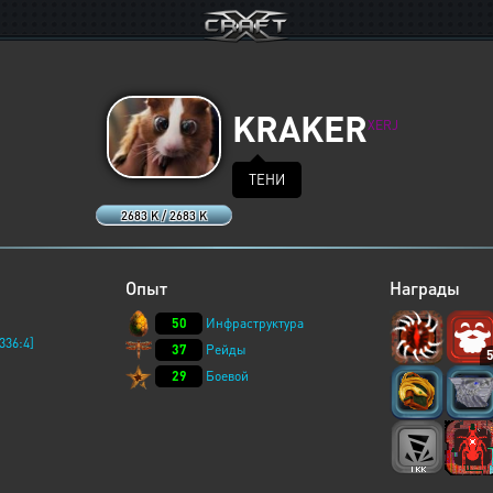
KRAKER
XERJ
ТЕНИ
2683 K / 2683 K
Опыт
Награды
50
Инфраструктура
336:4]
37
Рейды
29
Боевой