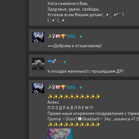
Уюта семейного Вам,
Здоровья, удачи, свободы,
Успехов всем Вашим делам!¸.•´¸.•*´¨)
(¸.•´ (¸.•`
+
🏆
T0SS
+++Доброму и отзывчевому!
+
я опоздал маленько) с прошедшим ДР)
+
🏆
T0SS
✨✨✨✨✨✨✨✨✨✨
Алекс
П О З Д Р А В Л Я Е М !!!
Прими наши искренние поздравления с торже
Группа ☜SilenТ❶ShadowS☞ 24± ..альянса «Т Е
✨✨✨✨✨✨✨✨✨✨