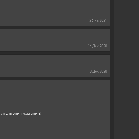
2
Янв
2021
14
Дек
2020
8
Дек
2020
исполнения желаний!