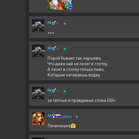
+
+++
+
Порой бывает так паршиво,
Что даже чай не лезет в глотку,
А лезет в глотку только пиво,
Которым запиваешь водку.
+
за тёплые и правдивые слова )))))+
+
Lolita
Печенюшка🤗