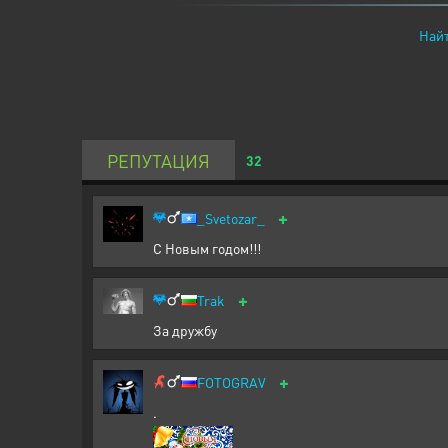
Найт
РЕПУТАЦИЯ
32
+
_Svetozar_
С Новым годом!!!
+
Trak
За дружбу
+
FOTOGRAV
.