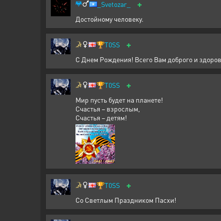
+
_Svetozar_
Достойному человеку.
+
🏆
T0SS
С Днем Рождения! Всего Вам доброго и здоров
+
🏆
T0SS
Мир пусть будет на планете!
Счастья – взрослым,
Счастья – детям!
+
🏆
T0SS
Со Светлым Праздником Пасхи!