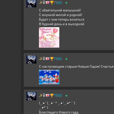
+
🏆
T0SS
С обаятельной малышкой!
С внучкой милой и родной!
Будет с кем теперь возиться
В будний день и в выходной
+
🏆
T0SS
С наступающим старым Новым Годом! Счастья 
+
🏆
T0SS
(¸.•´ (¸.•` * ¸.•´¸.•*´¨)
¸.•*¨)
Блестящего Нового года,