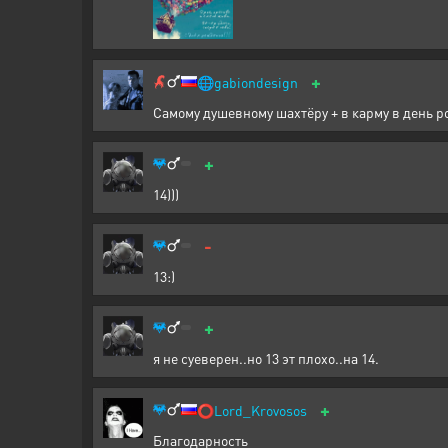
+
🌐
gabiondesign
Самому душевному шахтёру + в карму в день р
+
14)))
-
13:)
+
я не суеверен..но 13 эт плохо..на 14.
+
⭕
Lord_Krovosos
Благодарность