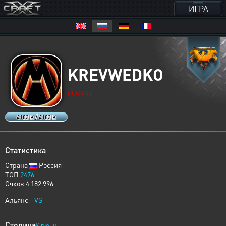
ИГРА
KREVWEDKO
HUMANS
4183 K / 4183 K
Статистика
Страна
Россия
ТОП
2476
Очков 4 182 996
Альянс
- VS -
Столица
Ключи