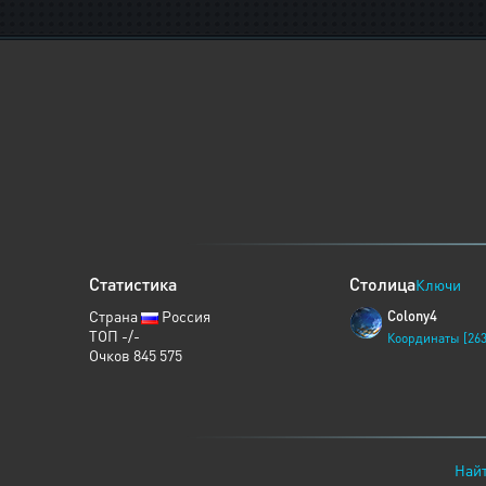
Статистика
Столица
Ключи
Страна
Россия
Colony4
ТОП -/-
Координаты [263
Очков 845 575
Найт