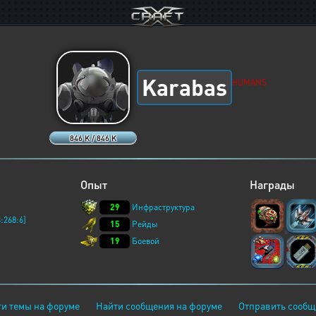
Karabas
HUMANS
846 K / 846 K
Опыт
Награды
29
Инфраструктура
:268:6]
15
Рейды
19
Боевой
и темы на форуме
Найти сообщения на форуме
Отправить сообщ