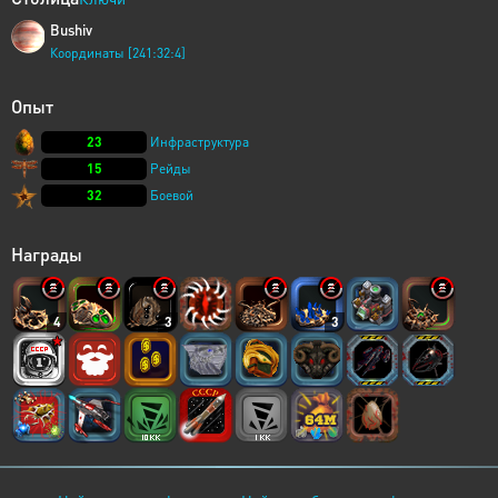
Bushiv
Координаты [241:32:4]
Опыт
23
Инфраструктура
15
Рейды
32
Боевой
Награды
4
3
3