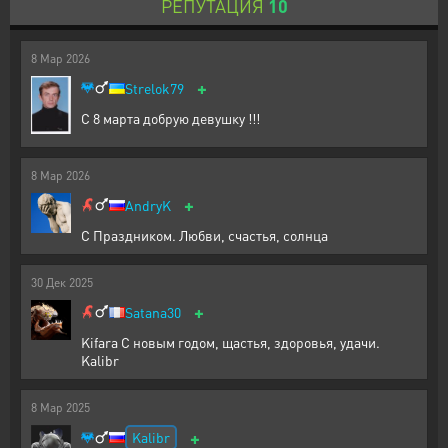
РЕПУТАЦИЯ
10
8
Мар
2026
+
Strelok79
С 8 марта добрую девушку !!!
8
Мар
2026
+
AndryK
С Праздником. Любви, счастья, солнца
30
Дек
2025
+
Satana30
Kifara С новым годом, щастья, здоровья, удачи.
Kalibr
8
Мар
2025
+
Kalibr