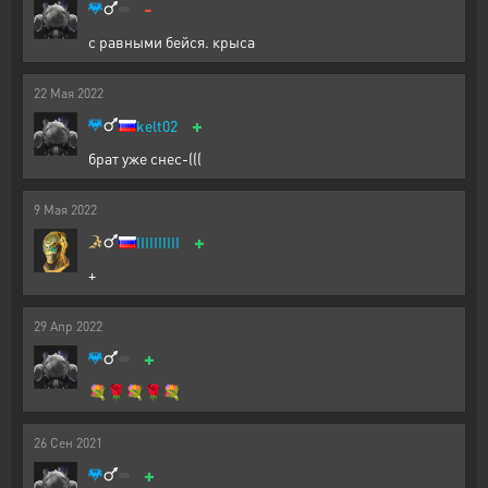
-
с равными бейся. крыса
22
Мая
2022
+
kelt02
брат уже снес-(((
9
Мая
2022
+
IIIIIIIIII
+
29
Апр
2022
+
💐🌹💐🌹💐
26
Сен
2021
+