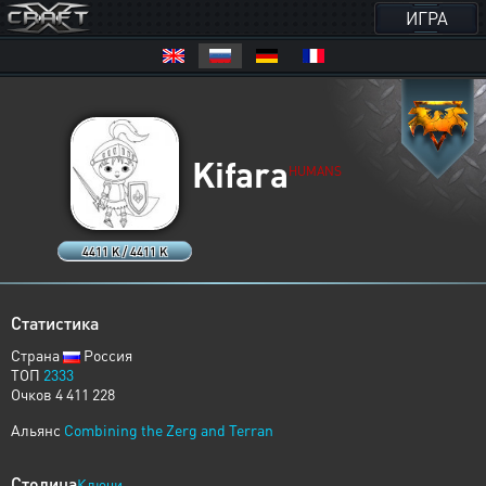
ИГРА
Kifara
HUMANS
4411 K / 4411 K
Статистика
Страна
Россия
ТОП
2333
Очков 4 411 228
Альянс
Combining the Zerg and Terran
Столица
Ключи