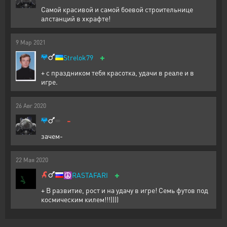
Самой красивой и самой боевой строительнице
алстанций в хкрафте!
9
Мар
2021
+
Strelok79
+ с праздником тебя красотка, удачи в реале и в
игре.
26
Авг
2020
-
зачем-
22
Мая
2020
+
☮️
RASTAFARI
+ В развитие, рост и на удачу в игре! Семь футов под
космическим килем!!!))))