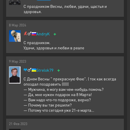
С праздником Весны, любви, удачи, щастья и
здоровья.
8
Мар
2024
+
AndryK
С праздником.
Удачи, здоровья и любви в реале
9
Мар
2023
+
Strelok79
С Днем Весны " прекрасную Фею". ( ток как всегда
опоздал поздравить ((((((
— Мужчина, я могу вам чем-нибудь помочь?
— Да, мне нужен подарок на 8 Марта!
— Вам надо что-то подороже, верно?
— Почему вы так решили?
— Потому что сегодня уже 21-е марта…
21
Фев
2023