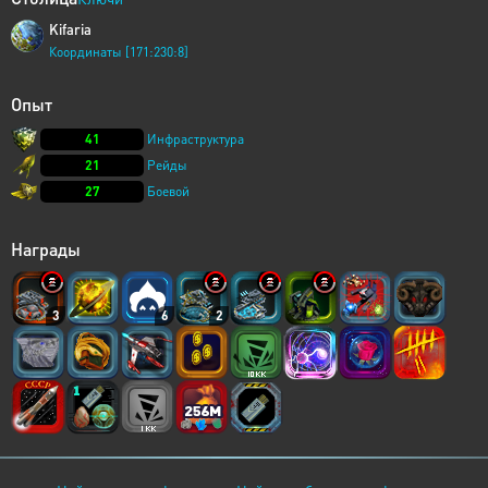
Kifaria
Координаты [171:230:8]
Опыт
41
Инфраструктура
21
Рейды
27
Боевой
Награды
3
6
2