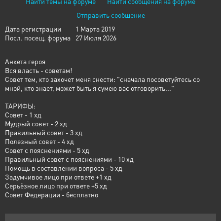
Найти темы на форуме
Найти сообщения на форуме
Отправить сообщение
Дата регистрации
1 Марта 2019
Посл. посещ. форума
27 Июля 2026
Анкета героя
Вся власть - советам!
Совет тем, кто захочет меня снести: "сначала посоветуйтесь со
мной, кто знает, может быть я сумею вас отговорить..."
ТАРИФЫ:
Совет - 1 хд
Мудрый совет - 2 хд
Правильный совет - 3 хд
Полезный совет - 4 хд
Совет с пояснениями - 5 хд
Правильный совет с пояснениями - 10 хд
Помощь в составлении вопроса - 5 хд
Задумчивое лицо при ответе +1 хд
Серьёзное лицо при ответе +5 хд
Совет Федерации - бесплатно