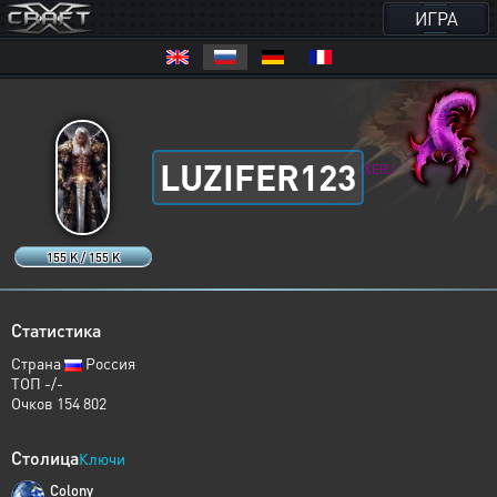
ИГРА
LUZIFER123
XERJ
155 K / 155 K
Статистика
Страна
Россия
ТОП -/-
Очков 154 802
Столица
Ключи
Colony