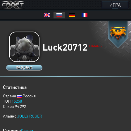
ИГРА
Luck20712
HUMANS
94 K / 94 K
Статистика
Страна
Россия
ТОП
15258
Очков 94 292
Альянс
JOLLY ROGER
Столица
Ключи