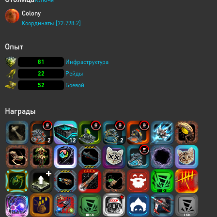
Colony
Координаты [72:798:2]
Опыт
81
Инфраструктура
22
Рейды
52
Боевой
Награды
2
12
2