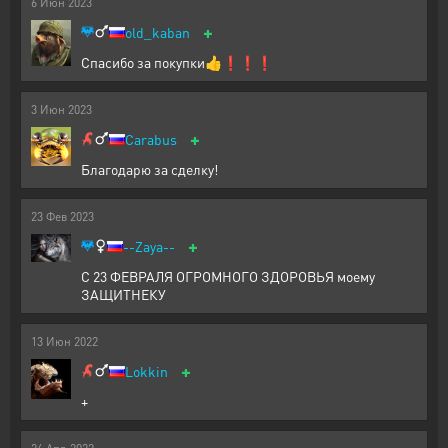
6
Июн
2023
+
old_kaban
Спасибо за покупки👍❗️❗️❗️
3
Июн
2023
+
Carabus
Благодарю за сделку!
23
Фев
2023
+
--Zaya--
С 23 ФЕВРАЛЯ ОГРОМНОГО ЗДОРОВЬЯ моему
ЗАЩИТНЕКУ
13
Июн
2022
+
Lokkin
+