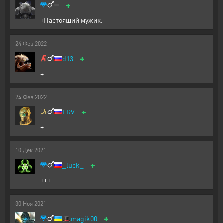
+
+Настоящий мужик.
24
Фев
2022
+
d13
+
24
Фев
2022
+
FRV
+
10
Дек
2021
+
_luck_
+++
30
Ноя
2021
+
🎩
magik00