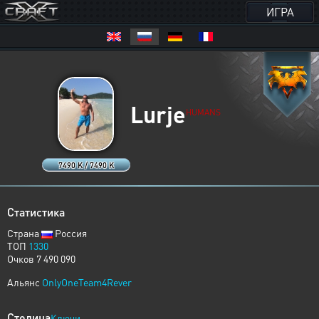
ИГРА
Lurje
HUMANS
7490 K / 7490 K
Статистика
Страна
Россия
ТОП
1330
Очков 7 490 090
Альянс
OnlyOneTeam4Rever
Столица
Ключи