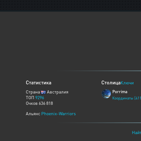
Статистика
Столица
Ключи
Страна
Австралия
Porrima
ТОП
9296
Координаты [411
Очков 636 818
Альянс
Phoenix-Warriors
Найт