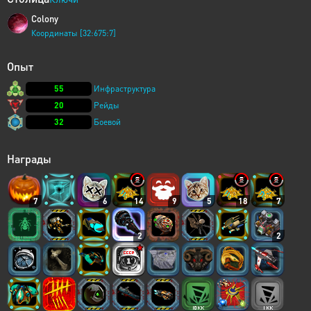
Colony
Координаты [32:675:7]
Опыт
55
Инфраструктура
20
Рейды
32
Боевой
Награды
7
6
14
9
5
18
7
2
2