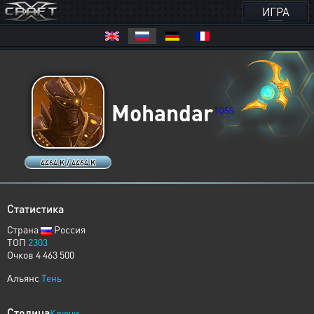
ИГРА
Mohandar
TOSS
4464 K / 4464 K
Статистика
Страна
Россия
ТОП
2303
Очков 4 463 500
Альянс
Тень
Столица
Ключи